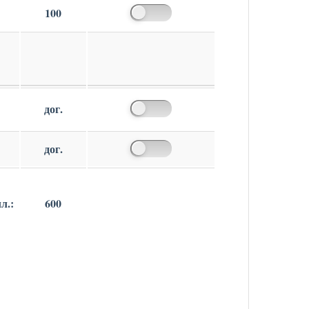
100
дог.
дог.
л.
:
600