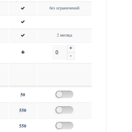
без ограничений
2 месяца
+
+
-
-
50
550
550