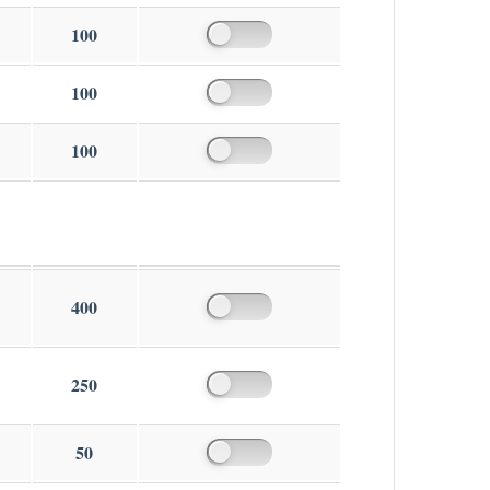
100
100
100
400
250
50